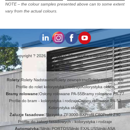
NOTE – the colour samples presented above can to some extent
vary from the actual colours.
Copyright ? 2026 - PORTOS TR7 spółka z ograniczoną
odpowiedzialnością
Rolety:
Rolety Nadstawne
Rolety zewnętrzne
Rolety nadprożowe
Profile do rolet kolorystyka i rodzaje
Kolorystyka oklein
Bramy rolowane:
Osłony rolowane PA-55
Bramy rolowane PA-77
Profile do bram - kolorystyka i rodzaje
Osłony rolowane PA-52
Kolorystyka oklein
Żaluzje fasadowe:
Skrzynka ZF3000-BX
Profil C80
Profil Z90
Profile do żaluzji fasadowych - kolorystyka i rodzaje
Automatyka:
Silniki PORTOS
Silniki EXALUS
Silniki ASA