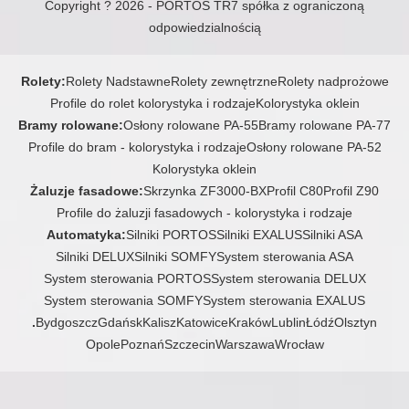
Copyright ? 2026 - PORTOS TR7 spółka z ograniczoną
odpowiedzialnością
Rolety:
Rolety Nadstawne
Rolety zewnętrzne
Rolety nadprożowe
Profile do rolet kolorystyka i rodzaje
Kolorystyka oklein
Bramy rolowane:
Osłony rolowane PA-55
Bramy rolowane PA-77
Profile do bram - kolorystyka i rodzaje
Osłony rolowane PA-52
Kolorystyka oklein
Żaluzje fasadowe:
Skrzynka ZF3000-BX
Profil C80
Profil Z90
Profile do żaluzji fasadowych - kolorystyka i rodzaje
Automatyka:
Silniki PORTOS
Silniki EXALUS
Silniki ASA
Silniki DELUX
Silniki SOMFY
System sterowania ASA
System sterowania PORTOS
System sterowania DELUX
System sterowania SOMFY
System sterowania EXALUS
.
Bydgoszcz
Gdańsk
Kalisz
Katowice
Kraków
Lublin
Łódź
Olsztyn
Opole
Poznań
Szczecin
Warszawa
Wrocław